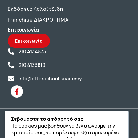
Εκδόσεις Καλαϊτζίδη
Franchise ΔΙΑΚΡΟΤΗΜΑ
Επικοινωνία
Επικοινωνία
210 4134835
210 4133810
info@afterschool.academy
Σεβόμαστε το απόρρητό σας
Copyright® 2004 –
2026
Εκπαιδευτικός Όμιλος ΔΙΑΚΡΟΤΗΜΑ®. Αρ.
Τα cookies μάς βοηθούν να βελτιώνουμε την
Γ.Ε.Μ.Η.: 54967109000.
εμπειρία σας, να παρέχουμε εξατομικευμένο
Developed by
– Hosted by
Oceancube
Innoview.gr