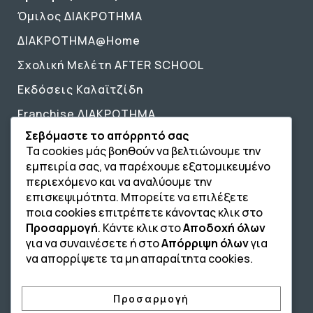
Όμιλος ΔΙΑΚΡΟΤΗΜΑ
ΔΙΑΚΡΟΤΗΜΑ@Home
Σχολική Μελέτη AFTER SCHOOL
Εκδόσεις Καλαϊτζίδη
Franchise ΔΙΑΚΡΟΤΗΜΑ
Σεβόμαστε το απόρρητό σας
Επικοινωνία
Τα cookies μάς βοηθούν να βελτιώνουμε την
Επικοινωνία
εμπειρία σας, να παρέχουμε εξατομικευμένο
περιεχόμενο και να αναλύουμε την
210 4134835
επισκεψιμότητα. Μπορείτε να επιλέξετε
ποια cookies επιτρέπετε κάνοντας κλικ στο
210 4133810
Προσαρμογή
. Κάντε κλικ στο
Αποδοχή όλων
για να συναινέσετε ή στο
Απόρριψη όλων
για
info@afterschool.academy
να απορρίψετε τα μη απαραίτητα cookies.
Προσαρμογή