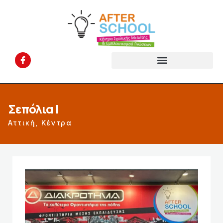
Σεπόλια I
Αττική
,
Κέντρα