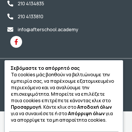
210 4134835
210 4133810
info@afterschool.academy
Σεβόμαστε το απόρρητό σας
Copyright® 2004 –
2026
Εκπαιδευτικός Όμιλος ΔΙΑΚΡΟΤΗΜΑ®. Αρ.
Τα cookies μάς βοηθούν να βελτιώνουμε την
Γ.Ε.Μ.Η.: 54967109000.
εμπειρία σας, να παρέχουμε εξατομικευμένο
Developed by
– Hosted by
Oceancube
Innoview.gr
περιεχόμενο και να αναλύουμε την
Πολιτική Ιδιωτικότητας
Πολιτική Cookies
επισκεψιμότητα. Μπορείτε να επιλέξετε
Δήλωση Προσβασιμότητας
ποια cookies επιτρέπετε κάνοντας κλικ στο
Προσαρμογή
. Κάντε κλικ στο
Αποδοχή όλων
για να συναινέσετε ή στο
Απόρριψη όλων
για
να απορρίψετε τα μη απαραίτητα cookies.