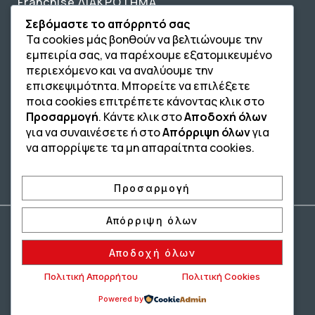
Franchise ΔΙΑΚΡΟΤΗΜΑ
Σεβόμαστε το απόρρητό σας
Επικοινωνία
Τα cookies μάς βοηθούν να βελτιώνουμε την
Επικοινωνία
εμπειρία σας, να παρέχουμε εξατομικευμένο
περιεχόμενο και να αναλύουμε την
210 4134835
επισκεψιμότητα. Μπορείτε να επιλέξετε
ποια cookies επιτρέπετε κάνοντας κλικ στο
210 4133810
Προσαρμογή
. Κάντε κλικ στο
Αποδοχή όλων
για να συναινέσετε ή στο
Απόρριψη όλων
για
info@afterschool.academy
να απορρίψετε τα μη απαραίτητα cookies.
Προσαρμογή
Απόρριψη όλων
Copyright® 2004 –
2026
Εκπαιδευτικός Όμιλος ΔΙΑΚΡΟΤΗΜΑ®. Αρ.
Γ.Ε.Μ.Η.: 54967109000.
Αποδοχή όλων
Developed by
– Hosted by
Oceancube
Innoview.gr
Πολιτική Απορρήτου
Πολιτική Cookies
Πολιτική Ιδιωτικότητας
Πολιτική Cookies
Powered by
Δήλωση Προσβασιμότητας