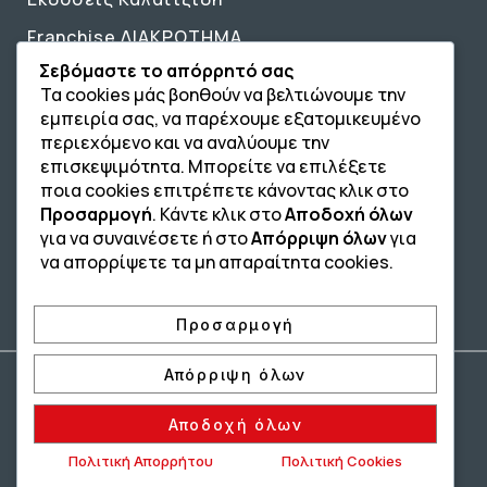
Franchise ΔΙΑΚΡΟΤΗΜΑ
Σεβόμαστε το απόρρητό σας
Επικοινωνία
Τα cookies μάς βοηθούν να βελτιώνουμε την
Επικοινωνία
εμπειρία σας, να παρέχουμε εξατομικευμένο
περιεχόμενο και να αναλύουμε την
210 4134835
επισκεψιμότητα. Μπορείτε να επιλέξετε
ποια cookies επιτρέπετε κάνοντας κλικ στο
210 4133810
Προσαρμογή
. Κάντε κλικ στο
Αποδοχή όλων
για να συναινέσετε ή στο
Απόρριψη όλων
για
info@afterschool.academy
να απορρίψετε τα μη απαραίτητα cookies.
Προσαρμογή
Απόρριψη όλων
Copyright® 2004 –
2026
Εκπαιδευτικός Όμιλος ΔΙΑΚΡΟΤΗΜΑ®. Αρ.
Γ.Ε.Μ.Η.: 54967109000.
Αποδοχή όλων
Developed by
– Hosted by
Oceancube
Innoview.gr
Πολιτική Απορρήτου
Πολιτική Cookies
Πολιτική Ιδιωτικότητας
Πολιτική Cookies