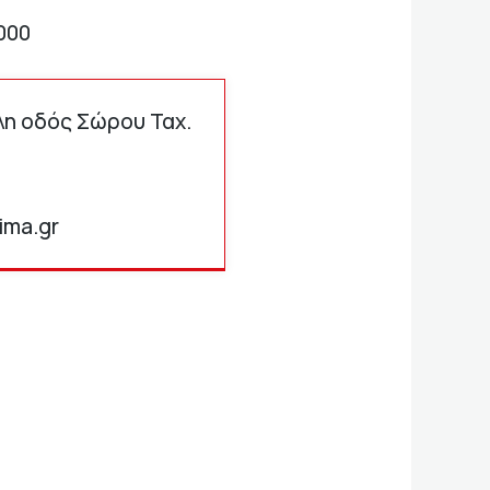
000
λη οδός Σώρου Ταχ.
ima.gr