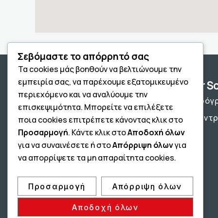
Σεβόμαστε το απόρρητό σας
Τα cookies μάς βοηθούν να βελτιώνουμε την
εμπειρία σας, να παρέχουμε εξατομικευμένο
After S
περιεχόμενο και να αναλύουμε την
Το Πρόγ
επισκεψιμότητα. Μπορείτε να επιλέξετε
Τα Κέντ
ποια cookies επιτρέπετε κάνοντας κλικ στο
Προσαρμογή
. Κάντε κλικ στο
Αποδοχή όλων
για να συναινέσετε ή στο
Απόρριψη όλων
για
να απορρίψετε τα μη απαραίτητα cookies.
Προσαρμογή
Απόρριψη όλων
Αποδοχή όλων