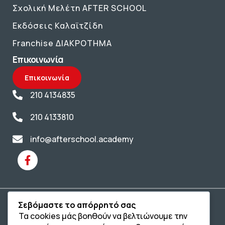
Σχολική Μελέτη AFTER SCHOOL
Εκδόσεις Καλαϊτζίδη
Franchise ΔΙΑΚΡΟΤΗΜΑ
Επικοινωνία
Επικοινωνία
210 4134835
210 4133810
info@afterschool.academy
Σεβόμαστε το απόρρητό σας
Copyright® 2004 –
2026
Εκπαιδευτικός Όμιλος ΔΙΑΚΡΟΤΗΜΑ®. Αρ.
Τα cookies μάς βοηθούν να βελτιώνουμε την
Γ.Ε.Μ.Η.: 54967109000.