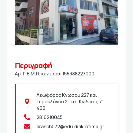
Περιγραφή
Αρ. Γ.Ε.Μ.Η. κέντρου: 155388227000
Λεωφόρος Κνωσού 227 και
Γερουλάνου 2 Ταχ. Κώδικας 71
409
2810210045
branch072@edu.diakrotima.gr