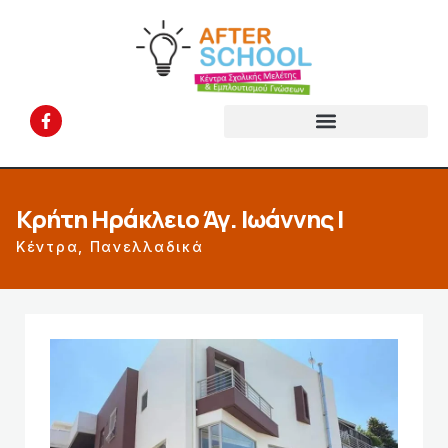
Κρήτη Ηράκλειο Άγ. Ιωάννης I
Κέντρα
,
Πανελλαδικά