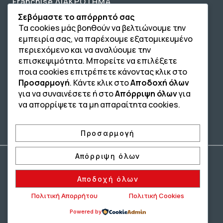
Franchise ΔΙΑΚΡΟΤΗΜΑ
Σεβόμαστε το απόρρητό σας
Επικοινωνία
Τα cookies μάς βοηθούν να βελτιώνουμε την
Επικοινωνία
εμπειρία σας, να παρέχουμε εξατομικευμένο
περιεχόμενο και να αναλύουμε την
210 4134835
επισκεψιμότητα. Μπορείτε να επιλέξετε
ποια cookies επιτρέπετε κάνοντας κλικ στο
210 4133810
Προσαρμογή
. Κάντε κλικ στο
Αποδοχή όλων
για να συναινέσετε ή στο
Απόρριψη όλων
για
info@afterschool.academy
να απορρίψετε τα μη απαραίτητα cookies.
Προσαρμογή
Απόρριψη όλων
Copyright® 2004 –
2026
Εκπαιδευτικός Όμιλος ΔΙΑΚΡΟΤΗΜΑ®. Αρ.
Γ.Ε.Μ.Η.: 54967109000.
Αποδοχή όλων
Developed by
– Hosted by
Oceancube
Innoview.gr
Πολιτική Απορρήτου
Πολιτική Cookies
Πολιτική Ιδιωτικότητας
Πολιτική Cookies
Powered by
Δήλωση Προσβασιμότητας