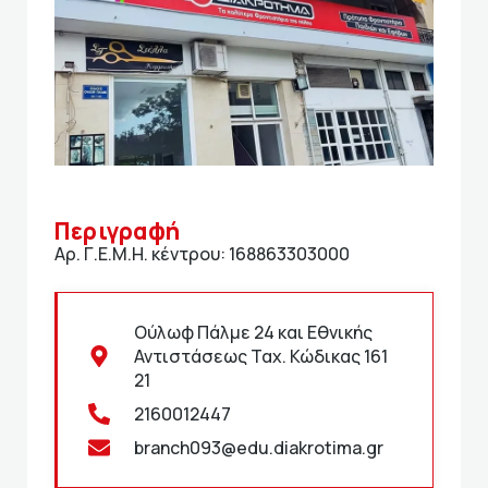
Περιγραφή
Αρ. Γ.Ε.Μ.Η. κέντρου: 168863303000
Ούλωφ Πάλμε 24 και Εθνικής
Αντιστάσεως Ταχ. Κώδικας 161
21
2160012447
branch093@edu.diakrotima.gr