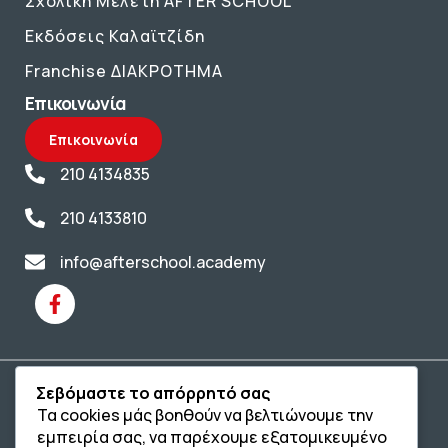
Σχολική Μελέτη AFTER SCHOOL
Εκδόσεις Καλαϊτζίδη
Franchise ΔΙΑΚΡΟΤΗΜΑ
Επικοινωνία
Επικοινωνία
210 4134835
210 4133810
info@afterschool.academy
Σεβόμαστε το απόρρητό σας
Copyright® 2004 –
2026
Εκπαιδευτικός Όμιλος ΔΙΑΚΡΟΤΗΜΑ®. Αρ.
Τα cookies μάς βοηθούν να βελτιώνουμε την
Γ.Ε.Μ.Η.: 54967109000.
εμπειρία σας, να παρέχουμε εξατομικευμένο
Developed by
– Hosted by
Oceancube
Innoview.gr